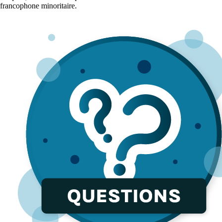
francophone minoritaire.
Diapositive 1 sur 3