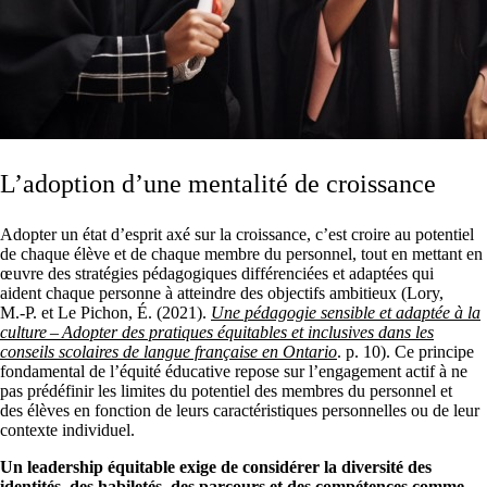
L’adoption d’une mentalité de croissance
Adopter un état d’esprit axé sur la croissance, c’est croire au potentiel
de chaque élève et de chaque membre du personnel, tout en mettant en
œuvre des stratégies pédagogiques différenciées et adaptées qui
aident chaque personne à atteindre des objectifs ambitieux (Lory,
M.‑P. et Le Pichon, É. (2021).
Une pédagogie sensible et adaptée à la
culture – Adopter des pratiques équitables et inclusives dans les
conseils scolaires de langue française en Ontario
. p. 10). Ce principe
fondamental de l’équité éducative repose sur l’engagement actif à ne
pas prédéfinir les limites du potentiel des membres du personnel et
des élèves en fonction de leurs caractéristiques personnelles ou de leur
contexte individuel.
Un leadership équitable exige de considérer la diversité des
identités, des habiletés, des parcours et des compétences comme