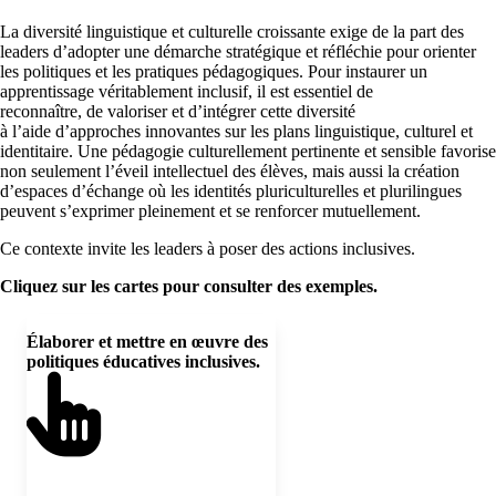
La diversité linguistique et culturelle croissante exige de la part des
leaders d’adopter une démarche stratégique et réfléchie pour orienter
les politiques et les pratiques pédagogiques. Pour instaurer un
apprentissage véritablement inclusif, il est essentiel de
reconnaître, de valoriser et d’intégrer cette diversité
à l’aide d’approches innovantes sur les plans linguistique, culturel et
identitaire. Une pédagogie culturellement pertinente et sensible favorise
non seulement l’éveil intellectuel des élèves, mais aussi la création
d’espaces d’échange où les identités pluriculturelles et plurilingues
peuvent s’exprimer pleinement et se renforcer mutuellement.
Ce contexte invite les leaders à poser des actions inclusives.
Cliquez sur les cartes pour consulter des exemples.
Cartes à retourner, sélectionnez chaque carte pour voir le verso.
Élaborer et mettre en œuvre des
Les leaders doivent développer des
politiques éducatives inclusives.
orientations claires qui
reconnaissent et valorisent la
diversité linguistique, culturelle et
identitaire des élèves. Cela
comprend l’intégration de
perspectives plurilingues et
interculturelles dans les