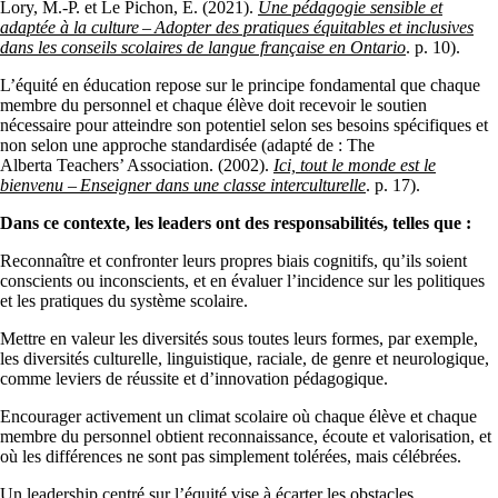
Lory, M.‑P. et Le Pichon, É. (2021).
Une pédagogie sensible et
adaptée à la culture – Adopter des pratiques équitables et inclusives
dans les conseils scolaires de langue française en Ontario
. p. 10).
L’équité en éducation repose sur le principe fondamental que chaque
membre du personnel et chaque élève doit recevoir le soutien
nécessaire pour atteindre son potentiel selon ses besoins spécifiques et
non selon une approche standardisée (adapté de : The
Alberta Teachers’ Association. (2002).
Ici, tout le monde est le
bienvenu – Enseigner dans une classe interculturelle
. p. 17).
Dans ce contexte, les leaders ont des responsabilités, telles que :
Reconnaître et confronter leurs propres biais cognitifs, qu’ils soient
conscients ou inconscients, et en évaluer l’incidence sur les politiques
et les pratiques du système scolaire.
Mettre en valeur les diversités sous toutes leurs formes, par exemple,
les diversités culturelle, linguistique, raciale, de genre et neurologique,
comme leviers de réussite et d’innovation pédagogique.
Encourager activement un climat scolaire où chaque élève et chaque
membre du personnel obtient reconnaissance, écoute et valorisation, et
où les différences ne sont pas simplement tolérées, mais célébrées.
Un leadership centré sur l’équité vise à écarter les obstacles