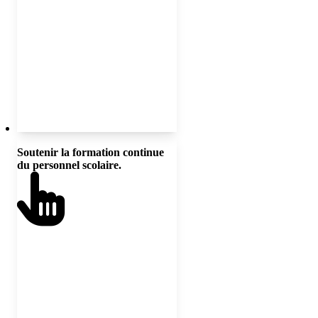
programmes, les pratiques
d’enseignement et les ressources
pédagogiques.
Soutenir la formation continue
Les leaders doivent s’assurer que
du personnel scolaire.
les membres du personnel
enseignant et en intervention
reçoivent une formation pertinente
en pédagogie sensible et adaptée à
la culture, et une autre en
compétences culturelles,
interculturelles et transculturelles,
afin que ces personnes puissent
répondre aux besoins des élèves
provenant de milieux variés.