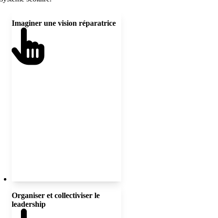
Cartes à retourner, sélectionnez chaque carte pour voir le verso.
Imaginer une vision réparatrice
Formuler une vision collective et
audacieuse qui reconnaît les
injustices historiques et actuelles,
qui tient compte des communautés
à risque de discrimination et qui
propose un avenir éducatif
libérateur pour chaque personne.
Organiser et collectiviser le
Créer des structures de
leadership
collaboration qui distribuent le
pouvoir, qui soutiennent les