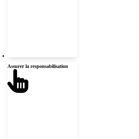
Assurer la responsabilisation
Mettre en place des mécanismes
clairs pour rendre des comptes aux
communautés en quête d’équité;
relier les actions aux résultats
mesurables en matière d’équité.