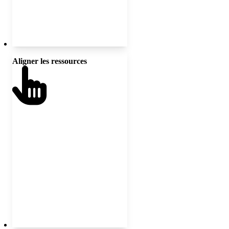
Aligner les ressources
Faire des choix intentionnels dans
l’allocation des budgets, du temps,
des rôles et de l’attention pour
appuyer la transformation;
réorienter les structures vers la
justice.