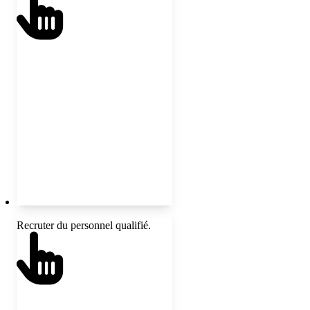
les groupes sous-représentés; mettre
en place des actions ciblées de
soutien appropriées sur les plans
linguistique et culturel.
Recruter du personnel qualifié.
Analyser l’équité dans les
processus d’embauche; mettre en
place des pratiques antiracistes et
inclusives; effectuer un suivi axé
sur la représentativité.