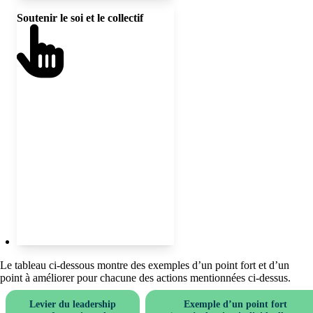
Soutenir le soi et le collectif
Cultiver des pratiques de soin, de
guérison et de solidarité au sein du
leadership pour résister à
l’épuisement et maintenir un
engagement durable en ce qui a
trait à l’équité.
Le tableau ci-dessous montre des exemples d’un point fort et d’un
point à améliorer pour chacune des actions mentionnées ci-dessus.
Levier du leadership
Exemple d’un point fort