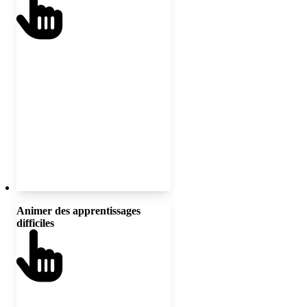
alliances entre les établissements et
qui font appel aux élèves, aux
familles et aux communautés afin
de travailler en coaction pour le
changement.
Animer des apprentissages
Instaurer des espaces de dialogue
difficiles
courageux portant sur les
privilèges, la « blanchité », les biais
cognitifs implicites et les systèmes
d’oppression; soutenir les équipes
dans leur développement
professionnel critique.